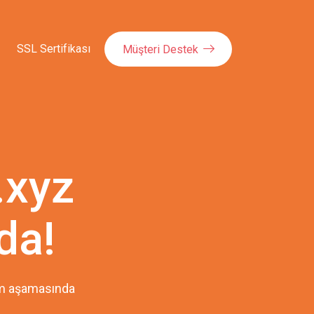
SSL Sertifikası
Müşteri Destek
.xyz
da!
pım aşamasında