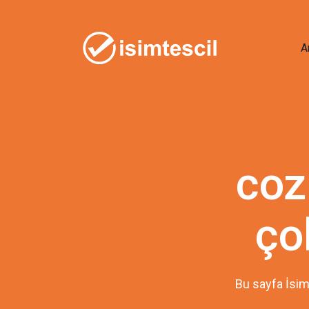
A
coz
ço
Bu sayfa İsim