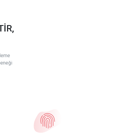
İR,
ödeme
çeneği