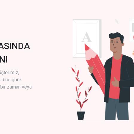
ASINDA
N!
üşterimiz,
endine göre
i bir zaman veya